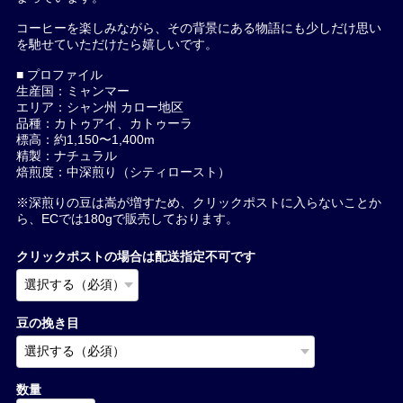
コーヒーを楽しみながら、その背景にある物語にも少しだけ思い
を馳せていただけたら嬉しいです。
■ プロファイル
生産国：ミャンマー
エリア：シャン州 カロー地区
品種：カトゥアイ、カトゥーラ
標高：約1,150〜1,400m
精製：ナチュラル
焙煎度：中深煎り（シティロースト）
※深煎りの豆は嵩が増すため、クリックポストに入らないことか
ら、ECでは180gで販売しております。
クリックポストの場合は配送指定不可です
豆の挽き目
数量