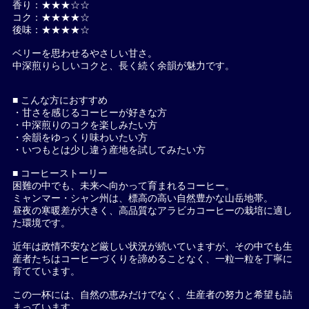
香り：★★★☆☆
コク：★★★★☆
後味：★★★★☆
ベリーを思わせるやさしい甘さ。
中深煎りらしいコクと、長く続く余韻が魅力です。
■ こんな方におすすめ
・甘さを感じるコーヒーが好きな方
・中深煎りのコクを楽しみたい方
・余韻をゆっくり味わいたい方
・いつもとは少し違う産地を試してみたい方
■ コーヒーストーリー
困難の中でも、未来へ向かって育まれるコーヒー。
ミャンマー・シャン州は、標高の高い自然豊かな山岳地帯。
昼夜の寒暖差が大きく、高品質なアラビカコーヒーの栽培に適し
た環境です。
近年は政情不安など厳しい状況が続いていますが、その中でも生
産者たちはコーヒーづくりを諦めることなく、一粒一粒を丁寧に
育てています。
この一杯には、自然の恵みだけでなく、生産者の努力と希望も詰
まっています。